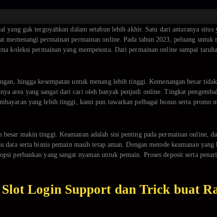
al yang gak tergoyahkan dalam setahun lebih akhir. Satu dari antaranya situs
buat memenangi permainan permainan online. Pada tahun 2023, peluang untuk
rena koleksi permainan yang mempesona. Dari permainan online sampai taruh
ngan, hingga kesempatan untuk menang lebih tinggi. Kemenangan besar tidakla
 area yang sangat dari cari oleh banyak penjudi online. Tingkat pengembali
mbayaran yang lebih tinggi, kami pun tawarkan pelbagai bonus serta promo 
besar makin tinggi. Keamanan adalah sisi penting pada permainan online, da
au data serta bisnis pemain masih tetap aman. Dengan metode keamanan yang 
psi perbankan yang sangat nyaman untuk pemain. Proses deposit serta penari
lot Login Support dan Trick buat R