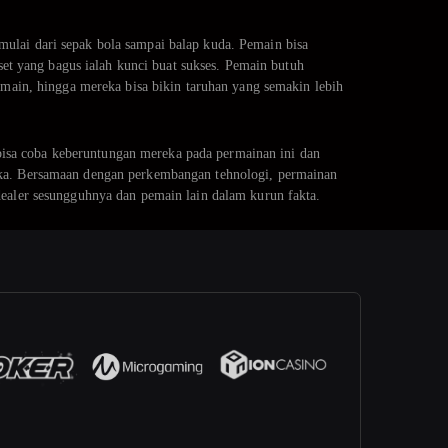
 mulai dari sepak bola sampai balap kuda. Pemain bisa
set yang bagus ialah kunci buat sukses. Pemain butuh
emain, hingga mereka bisa bikin taruhan yang semakin lebih
 bisa coba keberuntungan mereka pada permainan ini dan
eka. Bersamaan dengan perkembangan tehnologi, permainan
ealer sesungguhnya dan pemain lain dalam kurun fakta.