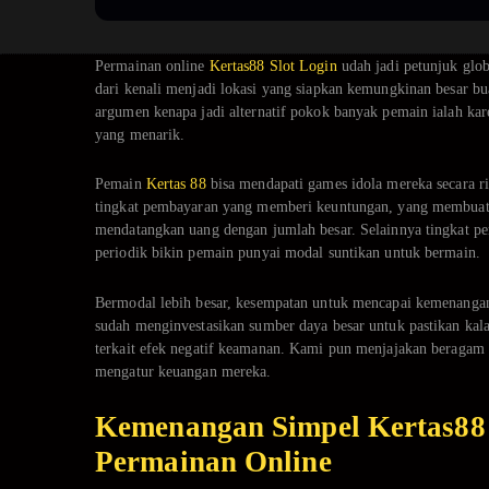
Permainan online
Kertas88 Slot Login
udah jadi petunjuk glob
dari kenali menjadi lokasi yang siapkan kemungkinan besar 
argumen kenapa jadi alternatif pokok banyak pemain ialah ka
yang menarik.
Pemain
Kertas 88
bisa mendapati games idola mereka secara ri
tingkat pembayaran yang memberi keuntungan, yang membuatnya
mendatangkan uang dengan jumlah besar. Selainnya tingkat pe
periodik bikin pemain punyai modal suntikan untuk bermain.
Bermodal lebih besar, kesempatan untuk mencapai kemenangan 
sudah menginvestasikan sumber daya besar untuk pastikan kal
terkait efek negatif keamanan. Kami pun menjajakan beragam o
mengatur keuangan mereka.
Kemenangan Simpel Kertas88 S
Permainan Online