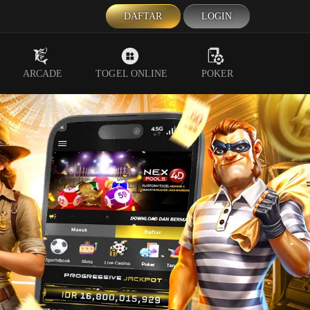
DAFTAR
LOGIN
ARCADE
TOGEL ONLINE
POKER