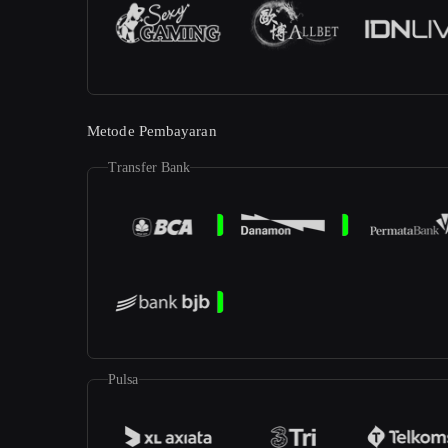
Metode Pembayaran
Transfer Bank
Pulsa