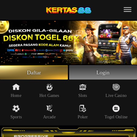
Beranda
Slot Online
Live Casino
Sportsbook
Arcade
Togel Online
Daftar
Login
Poker
Whatsapp
Home
Hot Games
Slots
Live Casino
Telegram
Sports
Arcade
Poker
Togel Online
Livechat