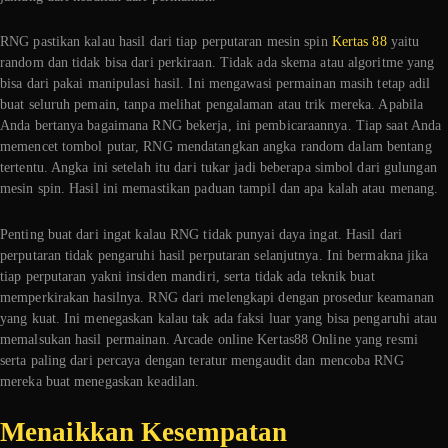
RNG pastikan kalau hasil dari tiap perputaran mesin spin
Kertas 88
yaitu
random dan tidak bisa dari perkiraan. Tidak ada skema atau algoritme yang
bisa dari pakai manipulasi hasil. Ini mengawasi permainan masih tetap adil
buat seluruh pemain, tanpa melihat pengalaman atau trik mereka. Apabila
Anda bertanya bagaimana RNG bekerja, ini pembicaraannya. Tiap saat Anda
memencet tombol putar, RNG mendatangkan angka random dalam bentang
tertentu. Angka ini setelah itu dari tukar jadi beberapa simbol dari gulungan
mesin spin. Hasil ini memastikan paduan tampil dan apa kalah atau menang.
Penting buat dari ingat kalau RNG tidak punyai daya ingat. Hasil dari
perputaran tidak pengaruhi hasil perputaran selanjutnya. Ini bermakna jika
tiap perputaran yakni insiden mandiri, serta tidak ada teknik buat
memperkirakan hasilnya. RNG dari melengkapi dengan prosedur keamanan
yang kuat. Ini menegaskan kalau tak ada faksi luar yang bisa pengaruhi atau
memalsukan hasil permainan. Arcade online Kertas88 Online yang resmi
serta paling dari percaya dengan teratur mengaudit dan mencoba RNG
mereka buat menegaskan keadilan.
Menaikkan Kesempatan