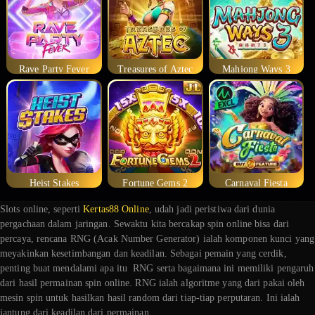
Rave Party Fever
Treasures of Aztec
Mahjong Ways 3
Heist Stakes
Fortune Gems 2
Carnaval Fiesta
Slots online, seperti
Kertas88 Online
, udah jadi peristiwa dari dunia
pergachaan dalam jaringan. Sewaktu kita bercakap spin online bisa dari
percaya, rencana RNG (Acak Number Generator) ialah komponen kunci yang
meyakinkan kesetimbangan dan keadilan. Sebagai pemain yang cerdik,
penting buat mendalami apa itu RNG serta bagaimana ini memiliki pengaruh
dari hasil permainan spin online. RNG ialah algoritme yang dari pakai oleh
mesin spin untuk hasilkan hasil random dari tiap-tiap perputaran. Ini ialah
jantung dari keadilan dari permainan.