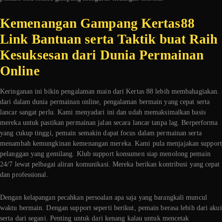
Kemenangan Gampang Kertas88
Link Bantuan serta Taktik buat Raih
Kesuksesan dari Dunia Permainan
Online
Keringanan ini bikin pengalaman main dari Kertas 88 lebih membahagiakan.
dari dalam dunia permainan online, pengalaman bermain yang cepat serta
lancar sangat perlu. Kami menyadari ini dan udah memaksimalkan basis
mereka untuk pastikan permainan jalan secara lancar tanpa lag. Berperforma
yang cukup tinggi, pemain semakin dapat focus dalam permainan serta
menambah kemungkinan kemenangan mereka. Kami pula menjajakan support
pelanggan yang gemilang. Klub support konsumen siap menolong pemain
24/7 lewat pelbagai aliran komunikasi. Mereka berikan kontribusi yang cepat
dan professional.
Dengan kelapangan pecahkan persoalan apa saja yang barangkali muncul
waktu bermain. Dengan support seperti berikut, pemain berasa lebih dari akui
serta dari segani. Penting untuk dari kenang kalau untuk mencetak