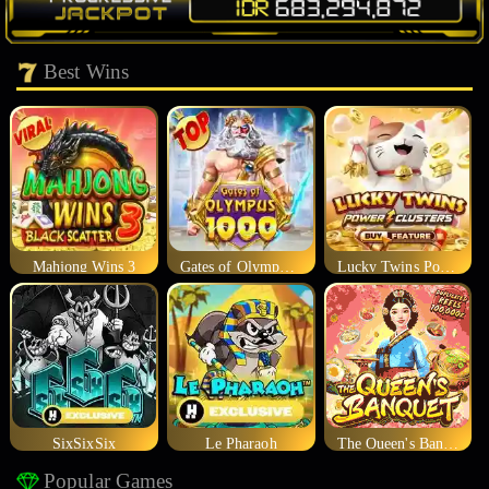
Best Wins
Mahjong Wins 3
Gates of Olympus 1000
Lucky Twins Power Clusters
SixSixSix
Le Pharaoh
The Queen's Banquet
Popular Games