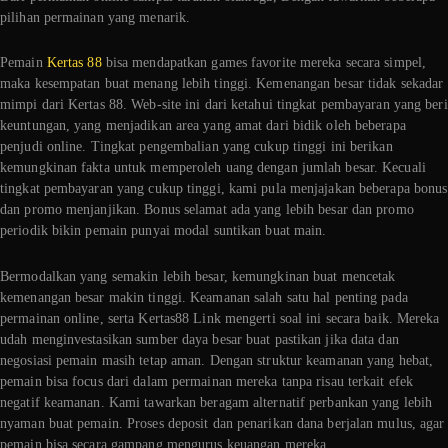
pilihan permainan yang menarik.
Pemain
Kertas 88
bisa mendapatkan games favorite mereka secara simpel,
maka kesempatan buat menang lebih tinggi. Kemenangan besar tidak sekadar
mimpi dari Kertas 88. Web-site ini dari ketahui tingkat pembayaran yang beri
keuntungan, yang menjadikan area yang amat dari bidik oleh beberapa
penjudi online. Tingkat pengembalian yang cukup tinggi ini berikan
kemungkinan fakta untuk memperoleh uang dengan jumlah besar. Kecuali
tingkat pembayaran yang cukup tinggi, kami pula menjajakan beberapa bonus
dan promo menjanjikan. Bonus selamat ada yang lebih besar dan promo
periodik bikin pemain punyai modal suntikan buat main.
Bermodalkan yang semakin lebih besar, kemungkinan buat mencetak
kemenangan besar makin tinggi. Keamanan salah satu hal penting pada
permainan online, serta Kertas88 Link mengerti soal ini secara baik. Mereka
udah menginvestasikan sumber daya besar buat pastikan jika data dan
negosiasi pemain masih tetap aman. Dengan struktur keamanan yang hebat,
pemain bisa focus dari dalam permainan mereka tanpa risau terkait efek
negatif keamanan. Kami tawarkan beragam alternatif perbankan yang lebih
nyaman buat pemain. Proses deposit dan penarikan dana berjalan mulus, agar
pemain bisa secara gampang mengurus keuangan mereka.