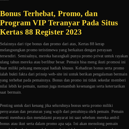
Bonus Terhebat, Promo, dan
Program VIP Teranyar Pada Situs
Kertas 88 Register 2023
Selainnya dari tipe bonus dan promo dari atas, Kertas 88 kerap
melangsungkan promo teristimewa yang berkaitan dengan perayaan
tersendiri. Semisalnya, mereka barangkali punya promo privat untuk rayakan
ulang tahun mereka atau berlibur besar. Pemain bisa meng ikuti promosi ini
buat miliki peluang mencapai hadiah khusus. Kehadiran bonus serta promo
ialah bukti fakta dari prinsip web-site ini untuk berikan pengalaman bermain
yang terhebat pada pemainnya. Bonus dan promo ini tidak sekedar memberi
nilai lebih ke pemain, namun juga menambah kesenangan serta ketertarikan
saat bermain.
Penting untuk dari kenang jika seluruhnya bonus serta promo miliki
persyaratan dan peraturan yang wajib dari penuhinya oleh pemain. Pemain
mesti membaca dan mendalami prasyarat ini saat sebelum mereka ambil
bonus atau ikut serta dalam promo apa saja. Ini akan menolong pemain