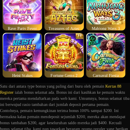
Rave Party Fever
Treasures of Aztec
Mahjong Ways 3
Heist Stakes
Fortune Gems 2
Carnaval Fiesta
Satu dari antara type bonus yang paling dari buru oleh pemain
Kertas 88
Register
ialah bonus selamat ada. Bonus ini dari kasihkan ke pemain waktu
mereka pertama mendaftarkan pada web kami. Umumnya, bonus selamat tiba
ini berwujud rasio tambahan dari jumlah deposit pertama pemain.
Contohnya, pemain kemungkinan terima bonus 100% sampai $200. Ini
bermakna kalau pemain mendeposit sejumlah $200, mereka akan mendapat
bonus tambahan $200, agar keseluruhan saldo mereka jadi $400. Kecuali
bonus selamat tiba, kami pun tawarkan beragam promo reguler yang berikan