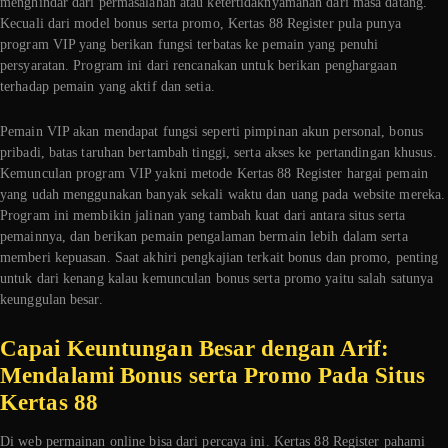
menghindar dari permasalahan atau ketertidaknyamanan dari masa datang.
Kecuali dari model bonus serta promo, Kertas 88 Register pula punya
program VIP yang berikan fungsi terbatas ke pemain yang penuhi
persyaratan. Program ini dari rencanakan untuk berikan penghargaan
terhadap pemain yang aktif dan setia.
Pemain VIP akan mendapat fungsi seperti pimpinan akun personal, bonus
pribadi, batas taruhan bertambah tinggi, serta akses ke pertandingan khusus.
Kemunculan program VIP yakni metode Kertas 88 Register hargai pemain
yang udah menggunakan banyak sekali waktu dan uang pada website mereka.
Program ini membikin jalinan yang tambah kuat dari antara situs serta
pemainnya, dan berikan pemain pengalaman bermain lebih dalam serta
memberi kepuasan. Saat akhiri pengkajian terkait bonus dan promo, penting
untuk dari kenang kalau kemunculan bonus serta promo yaitu salah satunya
keunggulan besar.
Capai Keuntungan Besar dengan Arif:
Mendalami Bonus serta Promo Pada Situs
Kertas 88
Di web permainan online bisa dari percaya ini. Kertas 88 Register pahami