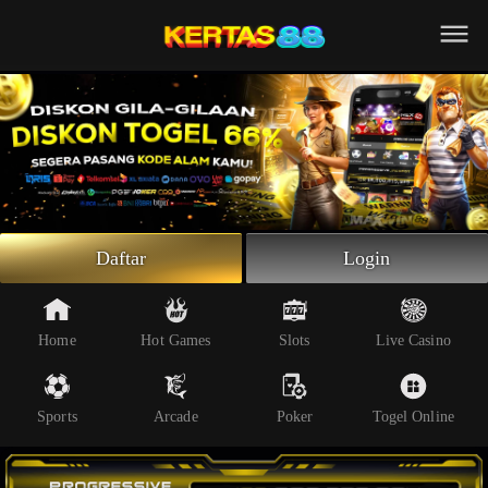
Beranda
Slot Online
Live Casino
Sportsbook
Arcade
Togel Online
Daftar
Login
Poker
Whatsapp
Home
Hot Games
Slots
Live Casino
Telegram
Sports
Arcade
Poker
Togel Online
Livechat