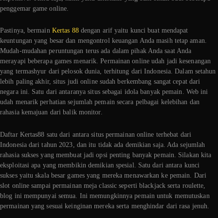
penggemar game online.
Pastinya, bermain
Kertas 88
dengan arif yaitu kunci buat mendapat
keuntungan yang besar dan mengontrol keuangan Anda masih tetap aman.
Mudah-mudahan peruntungan terus ada dalam pihak Anda saat Anda
merayapi beberapa games menarik. Permainan online udah jadi kesenangan
yang termashyur dari pelosok dunia, terhitung dari Indonesia. Dalam setahun
lebih paling akhir, situs judi online sudah berkembang sangat cepat dari
negara ini. Satu dari antaranya situs sebagai idola banyak pemain. Web ini
udah menarik perhatian sejumlah pemain secara pelbagai kelebihan dan
rahasia kemajuan dari balik monitor.
Daftar Kertas88 satu dari antara situs permainan online terhebat dari
Indonesia dari tahun 2023, dan itu tidak ada demikian saja. Ada sejumlah
rahasia sukses yang membuat jadi opsi penting banyak pemain. Silakan kita
eksploitasi apa yang membikin demikian spesial. Satu dari antara kunci
sukses yaitu skala besar games yang mereka menawarkan ke pemain. Dari
slot online sampai permainan meja classic seperti blackjack serta roulette,
blog ini mempunyai semua. Ini memungkinnya pemain untuk memutuskan
permainan yang sesuai keinginan mereka serta menghindar dari rasa jenuh.