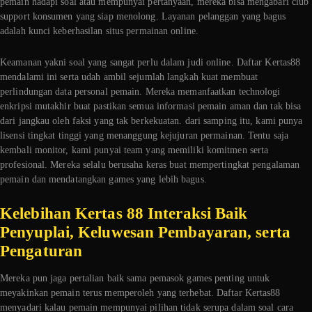
pemain hadapi soal atau mempunyai pertanyaan, mereka bisa mengabari club
support konsumen yang siap menolong. Layanan pelanggan yang bagus
adalah kunci keberhasilan situs permainan online.
Keamanan yakni soal yang sangat perlu dalam judi online. Daftar Kertas88
mendalami ini serta udah ambil sejumlah langkah kuat membuat
perlindungan data personal pemain. Mereka memanfaatkan technologi
enkripsi mutakhir buat pastikan semua informasi pemain aman dan tak bisa
dari jangkau oleh faksi yang tak berkekuatan. dari samping itu, kami punya
lisensi tingkat tinggi yang menanggung kejujuran permainan. Tentu saja
kembali monitor, kami punyai team yang memiliki komitmen serta
profesional. Mereka selalu berusaha keras buat mempertingkat pengalaman
pemain dan mendatangkan games yang lebih bagus.
Kelebihan Kertas 88 Interaksi Baik
Penyuplai, Keluwesan Pembayaran, serta
Pengaturan
Mereka pun jaga pertalian baik sama pemasok games penting untuk
meyakinkan pemain terus memperoleh yang terhebat. Daftar Kertas88
menyadari kalau pemain mempunyai pilihan tidak serupa dalam soal cara