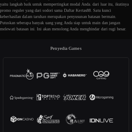
yaitu langkah baik untuk mempertingkat modal Anda. dari luar itu, ikutinya
promo reguler yang dari sodori sama Daftar Kertas88. Satu kunci
keberhasilan dalam taruhan merupakan penyusunan batasan bermain.
Putuskan seberapa banyak uang yang Anda siap untuk main dan jangan
melewati batasan ini. Ini akan menolong Anda menghindar dari rugi besar.
Penyedia Games